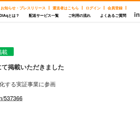
お知らせ・プレスリリース
運送者はこちら
ログイン
会員登録
i
DIAqとは？
配送サービス一覧
ご利用の流れ
よくあるご質問
掲載
ay】にて掲載いただきました
点化する実証事業に参画
om/537366